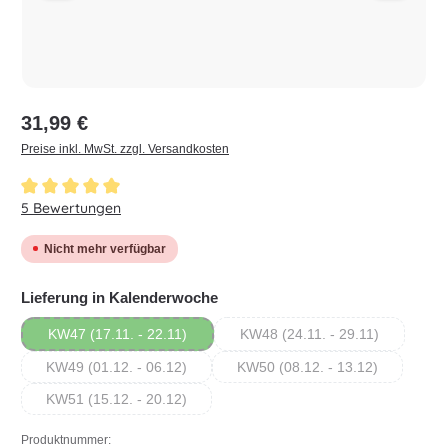
Regulärer Preis:
31,99 €
Preise inkl. MwSt. zzgl. Versandkosten
Durchschnittliche Bewertung von 5 von 5 Sternen
5 Bewertungen
Nicht mehr verfügbar
auswählen
Lieferung in Kalenderwoche
KW47 (17.11. - 22.11)
KW48 (24.11. - 29.11)
(Diese Option ist zurzeit nicht verfügbar.)
(Diese Option ist zurzeit n
KW49 (01.12. - 06.12)
KW50 (08.12. - 13.12)
(Diese Option ist zurzeit nicht verfügbar.)
(Diese Option ist zurzeit n
KW51 (15.12. - 20.12)
(Diese Option ist zurzeit nicht verfügbar.)
Produktnummer: