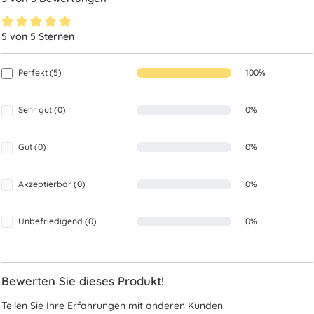
5 von 5 Sternen
Durchschnittliche Bewertung von 5 von 5 Sternen
Perfekt (5)
100%
Sehr gut (0)
0%
Gut (0)
0%
Akzeptierbar (0)
0%
Unbefriedigend (0)
0%
Bewerten Sie dieses Produkt!
Teilen Sie Ihre Erfahrungen mit anderen Kunden.