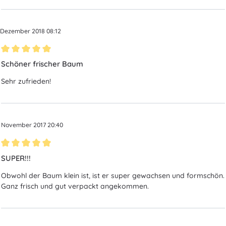
. Dezember 2018 08:12
Bewertung mit 5 von 5 Sternen
Schöner frischer Baum
Sehr zufrieden!
. November 2017 20:40
Bewertung mit 5 von 5 Sternen
SUPER!!!
Obwohl der Baum klein ist, ist er super gewachsen und formschön.
Ganz frisch und gut verpackt angekommen.