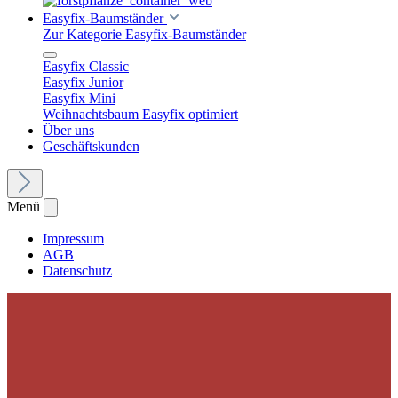
Easyfix-Baumständer
Zur Kategorie Easyfix-Baumständer
Easyfix Classic
Easyfix Junior
Easyfix Mini
Weihnachtsbaum Easyfix optimiert
Über uns
Geschäftskunden
Menü
Impressum
AGB
Datenschutz