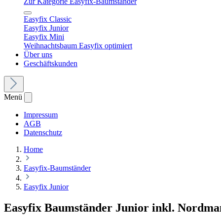
Zur Kategorie Easyfix-Baumständer
Easyfix Classic
Easyfix Junior
Easyfix Mini
Weihnachtsbaum Easyfix optimiert
Über uns
Geschäftskunden
Menü
Impressum
AGB
Datenschutz
Home
Easyfix-Baumständer
Easyfix Junior
Easyfix Baumständer Junior inkl. Nordm